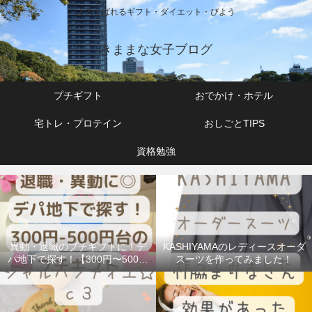
よろこばれるギフト・ダイエット・びよう
きままな女子ブログ
プチギフト
おでかけ・ホテル
宅トレ・プロテイン
おしごとTIPS
資格勉強
異動・退職のプチギフトに！デ
KASHIYAMAのレディースオーダ
パ地下で探す！【300円〜500円
スーツを作ってみました！
台】で人気のお菓子