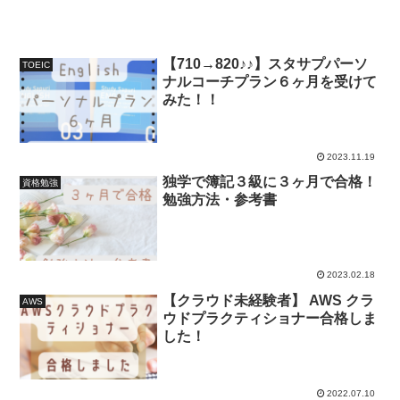
【710→820♪♪】スタサプパーソ
TOEIC
ナルコーチプラン６ヶ月を受けて
みた！！
2023.11.19
独学で簿記３級に３ヶ月で合格！
資格勉強
勉強方法・参考書
2023.02.18
【クラウド未経験者】 AWS クラ
AWS
ウドプラクティショナー合格しま
した！
2022.07.10