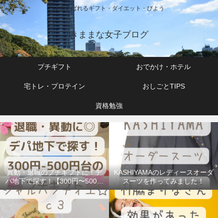
よろこばれるギフト・ダイエット・びよう
きままな女子ブログ
プチギフト
おでかけ・ホテル
宅トレ・プロテイン
おしごとTIPS
資格勉強
異動・退職のプチギフトに！デ
KASHIYAMAのレディースオーダ
パ地下で探す！【300円〜500円
スーツを作ってみました！
台】で人気のお菓子