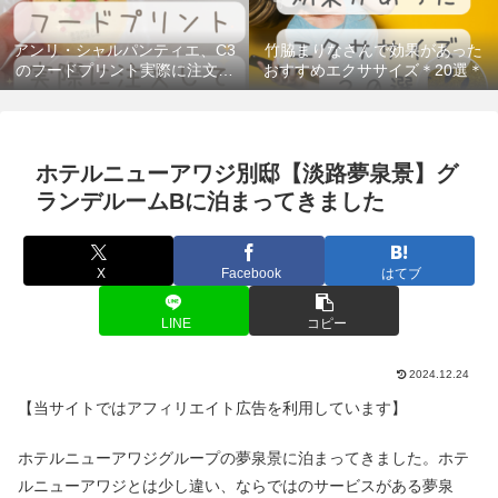
アンリ・シャルパンティエ、C3
竹脇まりなさんで効果があった
のフードプリント実際に注文し
おすすめエクササイズ＊20選＊
てみた！＠300円台のギフトもあ
るよ
ホテルニューアワジ別邸【淡路夢泉景】グ
ランデルームBに泊まってきました
X
Facebook
はてブ
LINE
コピー
2024.12.24
【当サイトではアフィリエイト広告を利用しています】
ホテルニューアワジグループの夢泉景に泊まってきました。ホテ
ルニューアワジとは少し違い、ならではのサービスがある夢泉