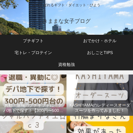
よろこばれるギフト・ダイエット・びよう
きままな女子ブログ
プチギフト
おでかけ・ホテル
宅トレ・プロテイン
おしごとTIPS
資格勉強
異動・退職のプチギフトに！デ
KASHIYAMAのレディースオーダ
パ地下で探す！【300円〜500円
スーツを作ってみました！
台】で人気のお菓子