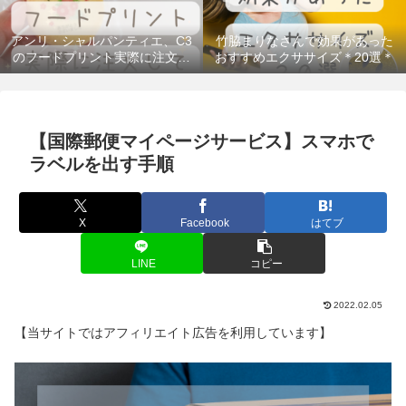
アンリ・シャルパンティエ、C3
竹脇まりなさんで効果があった
のフードプリント実際に注文し
おすすめエクササイズ＊20選＊
てみた！＠300円台のギフトもあ
るよ
【国際郵便マイページサービス】スマホで
ラベルを出す手順
X
Facebook
はてブ
LINE
コピー
2022.02.05
【当サイトではアフィリエイト広告を利用しています】