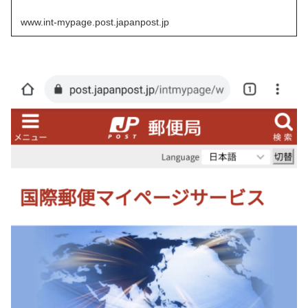
www.int-mypage.post.japanpost.jp