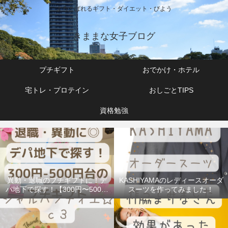
よろこばれるギフト・ダイエット・びよう
きままな女子ブログ
プチギフト
おでかけ・ホテル
宅トレ・プロテイン
おしごとTIPS
資格勉強
異動・退職のプチギフトに！デ
KASHIYAMAのレディースオーダ
パ地下で探す！【300円〜500円
スーツを作ってみました！
台】で人気のお菓子