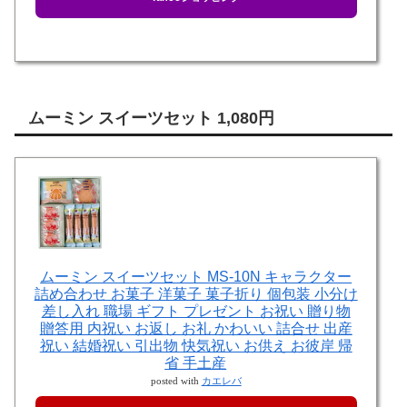
ムーミン スイーツセット 1,080円
ムーミン スイーツセット MS-10N キャラクター
詰め合わせ お菓子 洋菓子 菓子折り 個包装 小分け
差し入れ 職場 ギフト プレゼント お祝い 贈り物
贈答用 内祝い お返し お礼 かわいい 詰合せ 出産
祝い 結婚祝い 引出物 快気祝い お供え お彼岸 帰
省 手土産
posted with
カエレバ