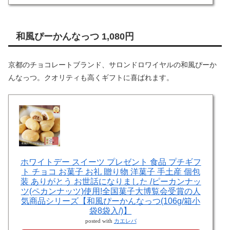
和風ぴーかんなっつ 1,080円
京都のチョコレートブランド、サロンドロワイヤルの和風ぴーか
んなっつ。クオリティも高くギフトに喜ばれます。
ホワイトデー スイーツ プレゼント 食品 プチギフ
ト チョコ お菓子 お礼 贈り物 洋菓子 手土産 個包
装 ありがとう お世話になりました /ピーカンナッ
ツ(ペカンナッツ)使用!全国菓子大博覧会受賞の人
気商品シリーズ【和風ぴーかんなっつ(106g/箱小
袋8袋入/)】
posted with
カエレバ