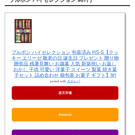
ブルボン ハイセレクション 包装済み HS-S【クッ
キー エリーゼ 敬老の日 誕生日 プレゼント 贈り物
贈答品 残暑見舞い お歳暮 人気 新築祝い お返し
おかし 子供 可愛い 洋菓子 スイーツ 製菓 焼き菓
子セット 詰め合わせ 個包装 お菓子 ギフト】[tr]
posted with
カエレバ
楽天市場
Amazon