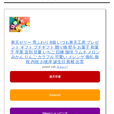
寒天ゼリー 雪ふわり 8個 いづも寒天工房 プレゼ
ント ギフト プチギフト 贈り物 熨斗 お菓子 和菓
子 卒業 送別 甘夏 いちご 巨峰 珈琲 ラムネ メロン
みかん りんご カラフル 可愛い メレンゲ 御礼 御
祝 内祝 お彼岸 誕生日 島根 出雲
posted with
カエレバ
楽天市場
Amazon
Yahooショッピング