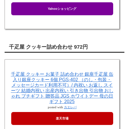
Yahooショッピング
千疋屋 クッキー詰め合わせ 972円
千疋屋 クッキー お菓子 詰め合わせ 銀座千疋屋 缶
入り銀座クッキー 6個 PGS-402 （のし・包装・
メッセージカード利用不可）/ 内祝い お返し スイ
ーツ 結婚内祝い 出産内祝い 引き出物 引出物 おし
ゃれ プチギフト 贈答品 JGS ホワイトデー 母の日
ギフト 2025
posted with
カエレバ
楽天市場