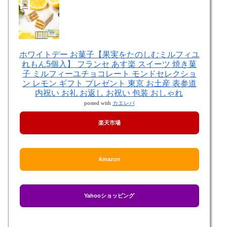
ホワイトデー お菓子【果実をたのしむミルフィユ
れもん5個入】 フランセ あす楽 スイーツ 焼き菓
子 ミルフィーユチョコレート モンドセレクショ
ン レモン ギフト プレゼント 東京 お土産 表参道
内祝い お礼 お返し お祝い 包装 おしゃれ
posted with
カエレバ
楽天市場
Amazon
Yahooショッピング