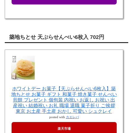
築地ちとせ 天ぷらせんべい6枚入 702円
ホワイトデー お菓子【天ぷらせんべい6枚入】築
地ちとせ お菓子 ギフト 和菓子 焼き菓子 せんべい
煎餅 プレゼント 個包装 内祝い お返し お祝い 出
産祝い 結婚祝い お礼 職場 退職 菓子折り ご挨拶
東京 お土産 手土産 おかし 可愛い シュクレイ
posted with
カエレバ
楽天市場