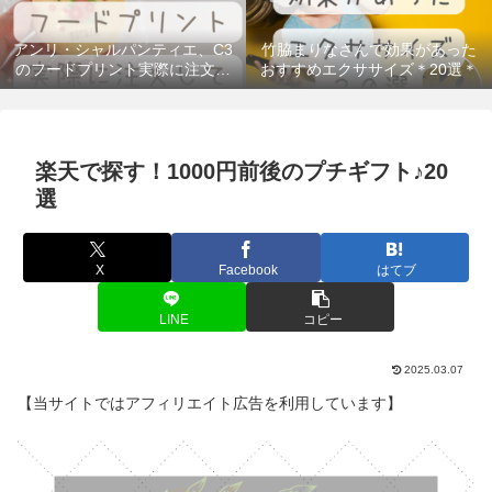
アンリ・シャルパンティエ、C3
竹脇まりなさんで効果があった
のフードプリント実際に注文し
おすすめエクササイズ＊20選＊
てみた！＠300円台のギフトもあ
るよ
楽天で探す！1000円前後のプチギフト♪20
選
X
Facebook
はてブ
LINE
コピー
2025.03.07
【当サイトではアフィリエイト広告を利用しています】