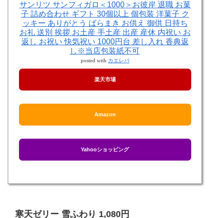
サンリツ サンフィガロ＜1000＞お彼岸 退職 お菓
子 詰め合わせ ギフト 30個以上 個包装 洋菓子 ク
ッキー ありがとう ばらまき お供え 御供 日持ち
お礼 送別 挨拶 お土産 手土産 出産 産休 内祝い お
返し お祝い 快気祝い 1000円台 差し入れ 香典返
し※当店包装紙不可
posted with
カエレバ
楽天市場
Amazon
Yahooショッピング
寒天ゼリー 雪ふわり 1,080円