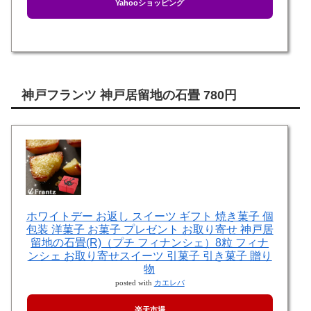
Yahooショッピング
神戸フランツ 神戸居留地の石畳 780円
ホワイトデー お返し スイーツ ギフト 焼き菓子 個
包装 洋菓子 お菓子 プレゼント お取り寄せ 神戸居
留地の石畳(R)（プチ フィナンシェ）8粒 フィナ
ンシェ お取り寄せスイーツ 引菓子 引き菓子 贈り
物
posted with
カエレバ
楽天市場