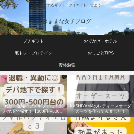
よろこばれるギフト・ダイエット・びよう
きままな女子ブログ
プチギフト
おでかけ・ホテル
宅トレ・プロテイン
おしごとTIPS
資格勉強
異動・退職のプチギフトに！デ
KASHIYAMAのレディースオーダ
パ地下で探す！【300円〜500円
スーツを作ってみました！
台】で人気のお菓子