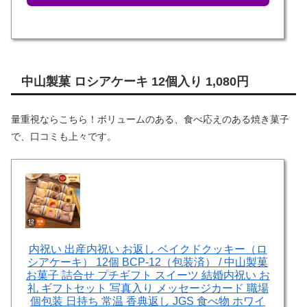
中山製菓 ロシアケーキ 12個入り 1,080円
量重視ならこちら！ボリュームのある、食べ応えのある焼き菓子
で、口コミも上々です。
内祝い 出産内祝い お返し ベイクドクッキー（ロ
シアケーキ） 12個 BCP-12（包装済） / 中山製菓
お菓子 詰合せ プチギフト スイーツ 結婚内祝い お
礼 ギフトセット 写真入り メッセージカード 職場
個包装 日持ち 常温 香典返し JGS 食べ物 ホワイ