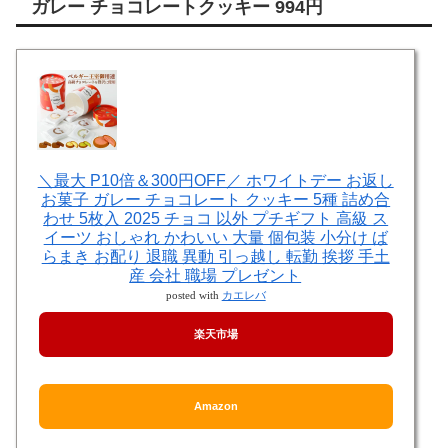
ガレー チョコレートクッキー 994円
＼最大 P10倍＆300円OFF／ ホワイトデー お返し
お菓子 ガレー チョコレート クッキー 5種 詰め合
わせ 5枚入 2025 チョコ 以外 プチギフト 高級 ス
イーツ おしゃれ かわいい 大量 個包装 小分け ば
らまき お配り 退職 異動 引っ越し 転勤 挨拶 手土
産 会社 職場 プレゼント
posted with
カエレバ
楽天市場
Amazon