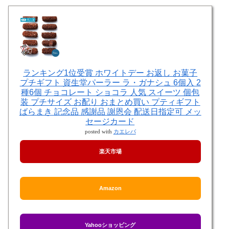
ランキング1位受賞 ホワイトデー お返し お菓子
プチギフト 資生堂パーラー ラ・ガナシュ 6個入 2
種6個 チョコレート ショコラ 人気 スイーツ 個包
装 プチサイズ お配り おまとめ買い プティギフト
ばらまき 記念品 感謝品 謝恩会 配送日指定可 メッ
セージカード
posted with
カエレバ
楽天市場
Amazon
Yahooショッピング