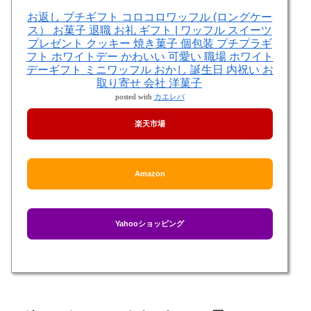
お返し プチギフト コロコロワッフル (ロングケー
ス） お菓子 退職 お礼 ギフト | ワッフル スイーツ
プレゼント クッキー 焼き菓子 個包装 プチプラギ
フト ホワイトデー かわいい 可愛い 職場 ホワイト
デーギフト ミニワッフル おかし 誕生日 内祝い お
取り寄せ 会社 洋菓子
posted with
カエレバ
楽天市場
Amazon
Yahooショッピング